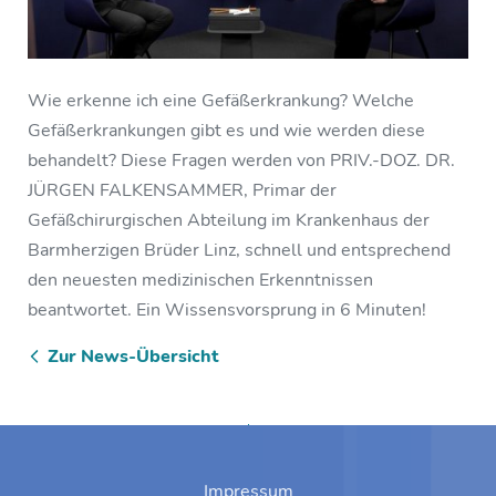
Wie erkenne ich eine Gefäßerkrankung? Welche
Gefäßerkrankungen gibt es und wie werden diese
behandelt? Diese Fragen werden von PRIV.-DOZ. DR.
JÜRGEN FALKENSAMMER, Primar der
Gefäßchirurgischen Abteilung im Krankenhaus der
Barmherzigen Brüder Linz, schnell und entsprechend
den neuesten medizinischen Erkenntnissen
beantwortet. Ein Wissensvorsprung in 6 Minuten!
Zur News-Übersicht
Zum Anfang springen
Impressum