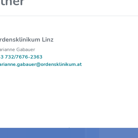
tner
rdensklinikum Linz
rianne Gabauer
43 732/7676-2363
rianne.gabauer@ordensklinikum.at
Zum Anfang springen