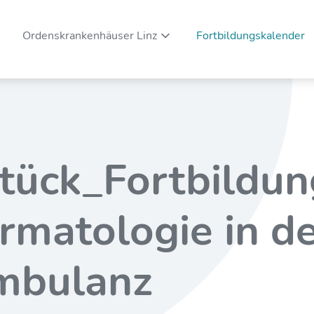
Ordenskrankenhäuser Linz
Fortbildungskalender
Unternavigation ein-/ausblenden
tück_Fortbildun
ermatologie in d
mbulanz