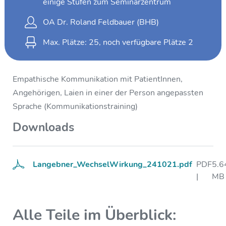
einige Stufen zum Seminarzentrum
OA Dr. Roland Feldbauer (BHB)
Max. Plätze: 25, noch verfügbare Plätze
2
Empathische Kommunikation mit PatientInnen,
Angehörigen, Laien in einer der Person angepassten
Sprache (Kommunikationstraining)
Downloads
Langebner_WechselWirkung_241021.pdf
PDF
5.6
|
MB
Alle Teile im Überblick: