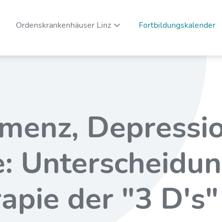
Ordenskrankenhäuser Linz
Fortbildungskalender
Unternavigation ein-/ausblenden
emenz, Depressi
: Unterscheidu
apie der "3 D's"