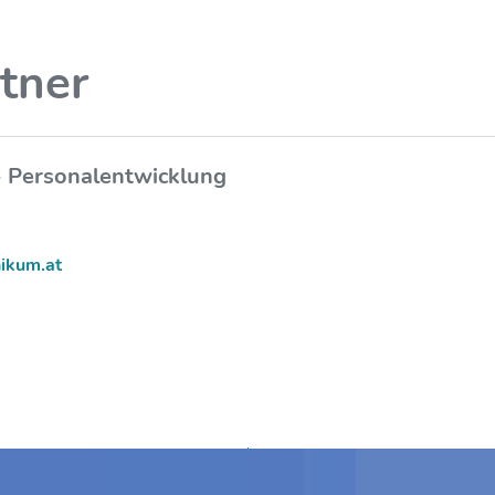
tner
- Personalentwicklung
nikum.at
Zum Anfang springen