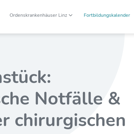
Ordenskrankenhäuser Linz
Fortbildungskalender
Unternavigation ein-/ausblenden
hstück:
sche Notfälle &
er chirurgischen